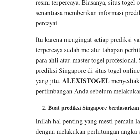
resmi terpercaya. Biasanya, situs togel 
senantiasa memberikan informasi predik
percayai.
Itu karena mengingat setiap prediksi ya
terpercaya sudah melalui tahapan perh
para ahli atau master togel profesion
prediksi Singapore di situs togel onli
ALEXISTOGEL
yang jitu.
menyedia
pertimbangan Anda sebelum melakukan
Buat prediksi Singapore berdasarka
Inilah hal penting yang mesti pemain 
dengan melakukan perhitungan angka s