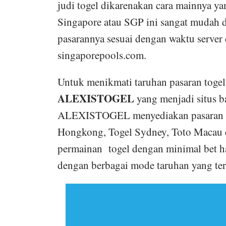
judi togel dikarenakan cara mainnya ya
Singapore atau SGP ini sangat mudah di
pasarannya sesuai dengan waktu server d
singaporepools.com.
Untuk menikmati taruhan pasaran toge
ALEXISTOGEL
yang menjadi situs ba
ALEXISTOGEL menyediakan pasaran tog
Hongkong, Togel Sydney, Toto Macau 
permainan togel dengan minimal bet h
dengan berbagai mode taruhan yang ter