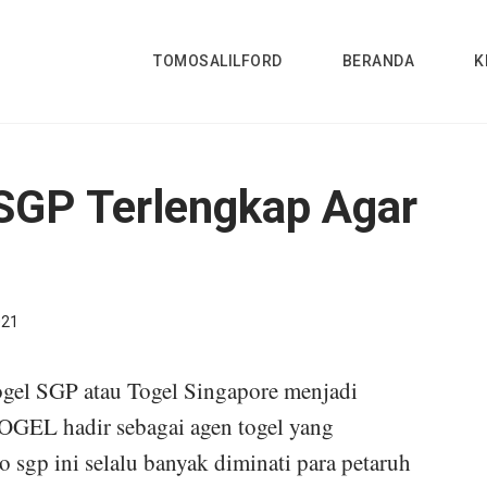
TOMOSALILFORD
BERANDA
K
 SGP Terlengkap Agar
021
gel SGP atau Togel Singapore menjadi
OGEL hadir sebagai agen togel yang
o sgp ini selalu banyak diminati para petaruh