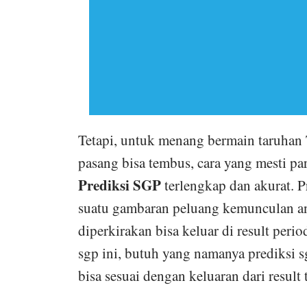
Tetapi, untuk menang bermain taruhan
pasang bisa tembus, cara yang mesti p
Prediksi SGP
terlengkap dan akurat. 
suatu gambaran peluang kemunculan an
diperkirakan bisa keluar di result peri
sgp ini, butuh yang namanya prediksi 
bisa sesuai dengan keluaran dari result