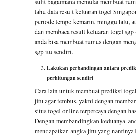
sulit bagaimana memulai membuat rumu
tahu data result keluaran togel Singapo
periode tempo kemarin, minggu lalu, 
dan membaca result keluaran togel sgp 
anda bisa membuat rumus dengan meng
sgp itu sendiri.
Lakukan perbandingan antara prediksi
perhitungan sendiri
Cara lain untuk membuat prediksi toge
jitu agar tembus, yakni dengan memban
situs togel online terpercaya dengan h
Dengan membandingkan keduanya, anda 
mendapatkan angka jitu yang nantinya