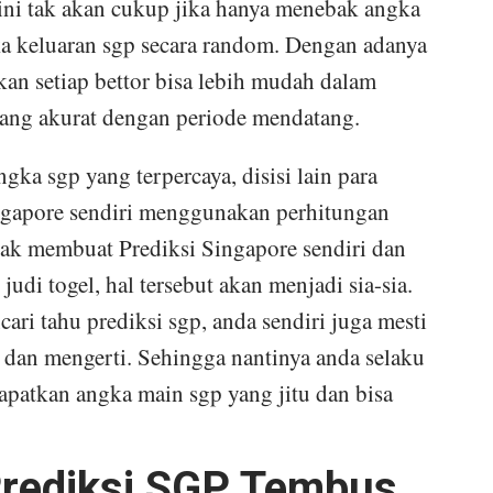
ini tak akan cukup jika hanya menebak angka
a keluaran sgp secara random. Dengan adanya
pkan setiap bettor bisa lebih mudah dalam
ang akurat dengan periode mendatang.
gka sgp yang terpercaya, disisi lain para
ingapore sendiri menggunakan perhitungan
dak membuat Prediksi Singapore sendiri dan
udi togel, hal tersebut akan menjadi sia-sia.
ri tahu prediksi sgp, anda sendiri juga mesti
 dan mengerti. Sehingga nantinya anda selaku
patkan angka main sgp yang jitu dan bisa
rediksi SGP Tembus