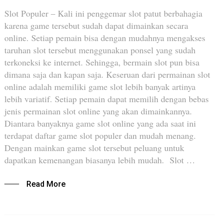
Slot Populer – Kali ini penggemar slot patut berbahagia
karena game tersebut sudah dapat dimainkan secara
online. Setiap pemain bisa dengan mudahnya mengakses
taruhan slot tersebut menggunakan ponsel yang sudah
terkoneksi ke internet. Sehingga, bermain slot pun bisa
dimana saja dan kapan saja. Keseruan dari permainan slot
online adalah memiliki game slot lebih banyak artinya
lebih variatif. Setiap pemain dapat memilih dengan bebas
jenis permainan slot online yang akan dimainkannya.
Diantara banyaknya game slot online yang ada saat ini
terdapat daftar game slot populer dan mudah menang.
Dengan mainkan game slot tersebut peluang untuk
dapatkan kemenangan biasanya lebih mudah. Slot …
Read More