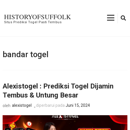
Lompat
ke
HISTORYOFSUFFOLK
konten
Situs Prediksi Togel Pasti Tembus
(Tekan
Enter)
bandar togel
Alexistogel : Prediksi Togel Dijamin
Tembus & Untung Besar
alexistogel
diperbarui pada
Juni 15, 2024
oleh