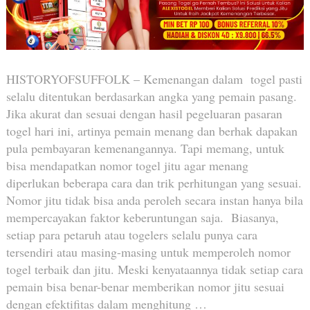
HISTORYOFSUFFOLK – Kemenangan dalam togel pasti
selalu ditentukan berdasarkan angka yang pemain pasang.
Jika akurat dan sesuai dengan hasil pegeluaran pasaran
togel hari ini, artinya pemain menang dan berhak dapakan
pula pembayaran kemenangannya. Tapi memang, untuk
bisa mendapatkan nomor togel jitu agar menang
diperlukan beberapa cara dan trik perhitungan yang sesuai.
Nomor jitu tidak bisa anda peroleh secara instan hanya bila
mempercayakan faktor keberuntungan saja. Biasanya,
setiap para petaruh atau togelers selalu punya cara
tersendiri atau masing-masing untuk memperoleh nomor
togel terbaik dan jitu. Meski kenyataannya tidak setiap cara
pemain bisa benar-benar memberikan nomor jitu sesuai
dengan efektifitas dalam menghitung …