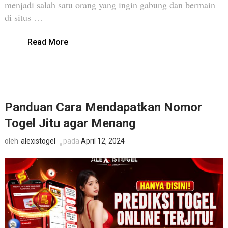
menjadi salah satu orang yang ingin gabung dan bermain
di situs …
Read More
Panduan Cara Mendapatkan Nomor
Togel Jitu agar Menang
alexistogel
pada
April 12, 2024
oleh