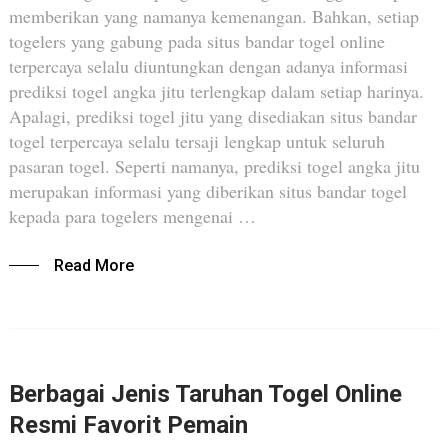
memberikan yang namanya kemenangan. Bahkan, setiap
togelers yang gabung pada situs bandar togel online
terpercaya selalu diuntungkan dengan adanya informasi
prediksi togel angka jitu terlengkap dalam setiap harinya.
Apalagi, prediksi togel jitu yang disediakan situs bandar
togel terpercaya selalu tersaji lengkap untuk seluruh
pasaran togel. Seperti namanya, prediksi togel angka jitu
merupakan informasi yang diberikan situs bandar togel
kepada para togelers mengenai …
Read More
Berbagai Jenis Taruhan Togel Online
Resmi Favorit Pemain