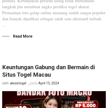
pemula. Kebanyakan petaruh ulung tidak memahami
langkah jitu membuat angka prediksi togel akurat.
Permainan toto gelap online memang sudah sangat populer
dan banyak dijadikan sebagai salah satu alternatif terbaik
…
Read More
Keuntungan Gabung dan Bermain di
Situs Togel Macau
alexistogel
pada
April 15, 2024
oleh