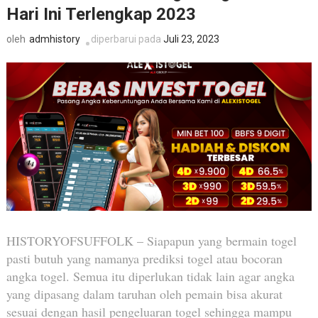
Hari Ini Terlengkap 2023
admhistory
diperbarui pada
Juli 23, 2023
oleh
HISTORYOFSUFFOLK – Siapapun yang bermain togel
pasti butuh yang namanya prediksi togel atau bocoran
angka togel. Semua itu diperlukan tidak lain agar angka
yang dipasang dalam taruhan oleh pemain bisa akurat
sesuai dengan hasil pengeluaran togel sehingga mampu