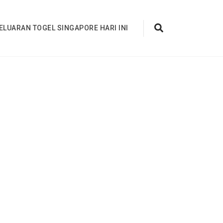
ELUARAN TOGEL SINGAPORE HARI INI