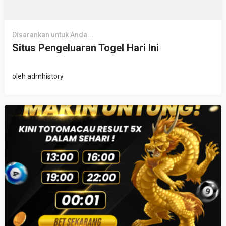
Disarankan untuk Anda...
Situs Pengeluaran Togel Hari Ini
oleh
admhistory