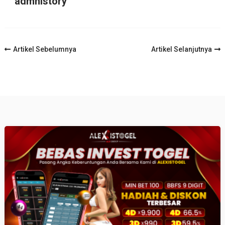
admhistory
Navigasi
Artikel Sebelumnya
Artikel Selanjutnya
Artikel