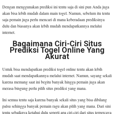
Dengan menggunakan prediksi ini tentu saja di sini pun Anda juga
akan bisa lebih mudah dalam main togel. Namun, sebelum itu tentu
saja pemain juga perlu mencari di mana keberadaan prediksinya
dulu dan biasanya akan lebih mudah mendapatkannya melalui
internet.
Bagaimana Ciri-Ciri Situs
Prediksi Togel Online Yang
Akurat
Untuk bisa mendapatkan prediksi togel online tentu akan lebih
mudah saat mendapatkannya melalui internet. Namun, sayang sekali
karena memang saat ini begitu banyak hingga pemain juga akan
merasa bingung perlu pilih situs prediksi yang mana.
Ini semua tentu saja karena banyak sekali situs yang bisa dibilang
palsu sehingga banyak pemain ragu akan pilih yang mana. Dari sini
tentu sebaiknya ketahui dulu seperti apa ciri-ciri dari situs terpercaya