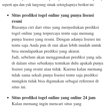
seperti apa dan yuk langsung simak selengkapnya berikut ini:
Situs prediksi togel online yang punya lisensi
resmi
Biasanya ciri dari situs yang menyediakan prediksi
togel online yang terpercaya tentu saja memang
punya lisensi yang resmi. Dengan adanya lisensi ini
tentu saja Anda pun di sini akan lebih mudah untuk
bisa mendapatkan prediksi yang akurat.
Jadi, sebelum akan menggunakan prediksi yang ada
di dalam situs sebaiknya tentukan dulu apakah punya
lisensi yang resmi atau tidak. Karena kalau memang
tidak sama sekali punya lisensi tentu saja prediksi
mungkin tidak bisa digunakan sebagai referensi di
situs ini.
Situs prediksi togel online yang online 24 jam
Kalau memang ingin mencari situs yang