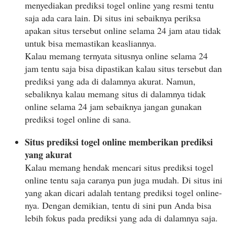
menyediakan prediksi togel online yang resmi tentu
saja ada cara lain. Di situs ini sebaiknya periksa
apakan situs tersebut online selama 24 jam atau tidak
untuk bisa memastikan keasliannya.
Kalau memang ternyata situsnya online selama 24
jam tentu saja bisa dipastikan kalau situs tersebut dan
prediksi yang ada di dalamnya akurat. Namun,
sebaliknya kalau memang situs di dalamnya tidak
online selama 24 jam sebaiknya jangan gunakan
prediksi togel online di sana.
Situs prediksi togel online memberikan prediksi
yang akurat
Kalau memang hendak mencari situs prediksi togel
online tentu saja caranya pun juga mudah. Di situs ini
yang akan dicari adalah tentang prediksi togel online-
nya. Dengan demikian, tentu di sini pun Anda bisa
lebih fokus pada prediksi yang ada di dalamnya saja.