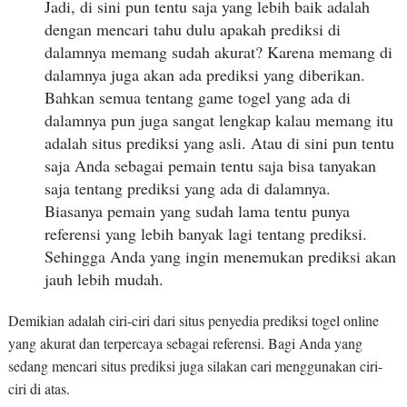
Jadi, di sini pun tentu saja yang lebih baik adalah
dengan mencari tahu dulu apakah prediksi di
dalamnya memang sudah akurat? Karena memang di
dalamnya juga akan ada prediksi yang diberikan.
Bahkan semua tentang game togel yang ada di
dalamnya pun juga sangat lengkap kalau memang itu
adalah situs prediksi yang asli. Atau di sini pun tentu
saja Anda sebagai pemain tentu saja bisa tanyakan
saja tentang prediksi yang ada di dalamnya.
Biasanya pemain yang sudah lama tentu punya
referensi yang lebih banyak lagi tentang prediksi.
Sehingga Anda yang ingin menemukan prediksi akan
jauh lebih mudah.
Demikian adalah ciri-ciri dari situs penyedia prediksi togel online
yang akurat dan terpercaya sebagai referensi. Bagi Anda yang
sedang mencari situs prediksi juga silakan cari menggunakan ciri-
ciri di atas.