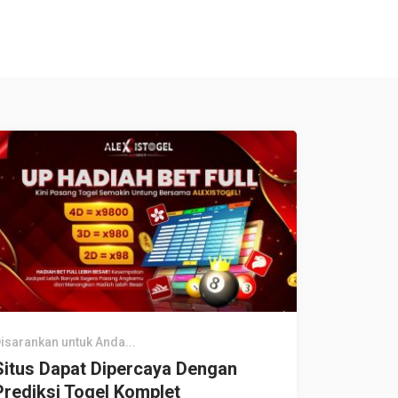
isarankan untuk Anda...
Situs Dapat Dipercaya Dengan
Prediksi Togel Komplet