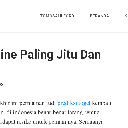
TOMOSALILFORD
BERANDA
K
line Paling Jitu Dan
23
khir ini permainan judi
prediksi togel
kembali
, di indonesia benar-benar larang semua
erdapat resiko untuk pemain nya. Semuanya