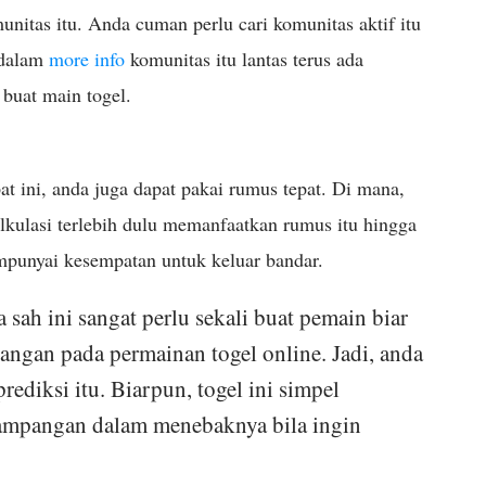
nitas itu. Anda cuman perlu cari komunitas aktif itu
 dalam
more info
komunitas itu lantas terus ada
 buat main togel.
pat ini, anda juga dapat pakai rumus tepat. Di mana,
alkulasi terlebih dulu memanfaatkan rumus itu hingga
punyai kesempatan untuk keluar bandar.
ta sah ini sangat perlu sekali buat pemain biar
ngan pada permainan togel online. Jadi, anda
rediksi itu. Biarpun, togel ini simpel
rampangan dalam menebaknya bila ingin