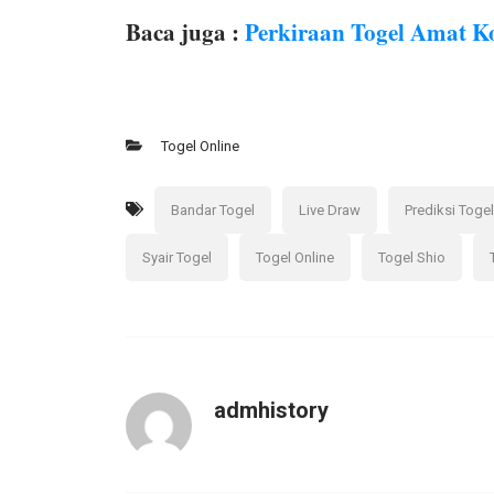
Baca juga :
Perkiraan Togel Amat Kom
Togel Online
Bandar Togel
Live Draw
Prediksi Toge
Syair Togel
Togel Online
Togel Shio
admhistory