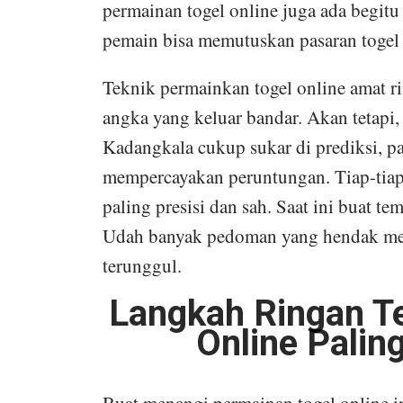
permainan togel online juga ada begit
pemain bisa memutuskan pasaran togel i
Teknik permainkan togel online amat r
angka yang keluar bandar. Akan tetapi,
Kadangkala cukup sukar di prediksi, pa
mempercayakan peruntungan. Tiap-tiap 
paling presisi dan sah. Saat ini buat te
Udah banyak pedoman yang hendak men
terunggul.
Langkah Ringan T
Online Palin
Buat menangi permainan togel online i