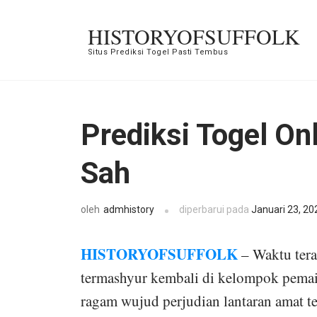
Lompat
HISTORYOFSUFFOLK
ke
Situs Prediksi Togel Pasti Tembus
konten
(Tekan
Enter)
Prediksi Togel On
Sah
admhistory
diperbarui pada
Januari 23, 20
oleh
HISTORYOFSUFFOLK
– Waktu tera
termashyur kembali di kelompok pemain
ragam wujud perjudian lantaran amat t