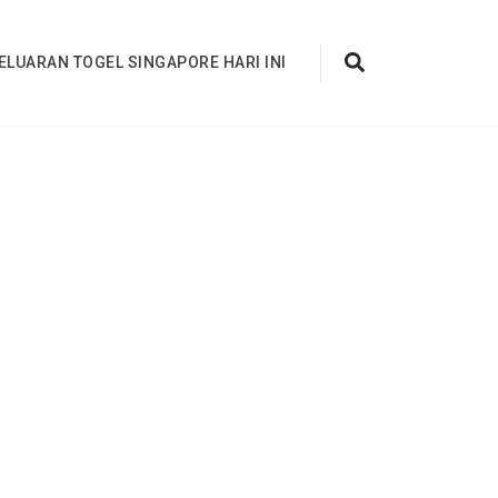
ELUARAN TOGEL SINGAPORE HARI INI