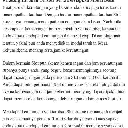
Buat peroleh keuntungan yang besar, anda harus juga terus teratur
menempatkan taruhan. Dengan teratur menempatkan taruhan Slot
karenanya peluang mendapati kemenangan akan besar. Nach, bila
kesempatan kemenangan ini bertambah besar ada bisa, karena itu
anda dapat mendapat keuntungan dalam sekejap. Disamping main
teratur, yakini pun anda menyediakan modal taruhan besar.
Tekuni skema menang serta jam keberuntungan
Dalam bermain Slot pun skema kemenangan dan jam peruntungan
rupanya punya andil yang begitu besar memungkinnya seorang
dapat menang ringan pada permainan Slot online. Oleh karena itu
Anda dapat pilih permainan Slot online yang pas selanjutnya dalami
skema kemenangan dan jam keberuntungan yang dapat dipakai buat
dapat memperoleh kemenangan lebih ringan dalam games Slot itu.
Mendapat keuntungan saat taruhan Slot online memanglah menjadi
cita-cita semuanya pemain. Turuti seluruhnya cara di atas supaya
anda dapat mendapat keuntungan Slot mudah menang secara cepat.