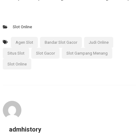
Slot Online
Agen Slot
Bandar Slot Gacor
Judi Online
Situs Slot
Slot Gacor
Slot Gampang Menang
Slot Online
admhistory