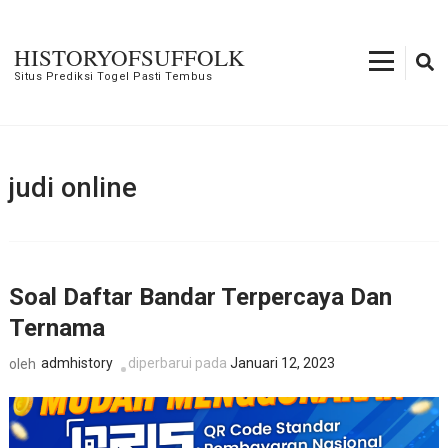
Lompat
ke
HISTORYOFSUFFOLK
konten
Situs Prediksi Togel Pasti Tembus
(Tekan
Enter)
judi online
Soal Daftar Bandar Terpercaya Dan
Ternama
admhistory
diperbarui pada
Januari 12, 2023
oleh