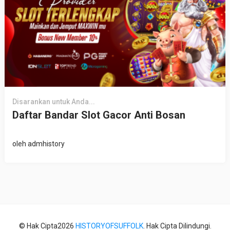
Disarankan untuk Anda...
Daftar Bandar Slot Gacor Anti Bosan
oleh
admhistory
© Hak Cipta2026
HISTORYOFSUFFOLK
. Hak Cipta Dilindungi.