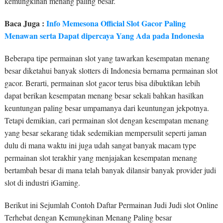
kemungkinan menang paling besar.
Baca Juga :
Info Memesona Official Slot Gacor Paling
Menawan serta Dapat dipercaya Yang Ada pada Indonesia
Beberapa tipe permainan slot yang tawarkan kesempatan menang
besar diketahui banyak slotters di Indonesia bernama permainan slot
gacor. Berarti, permainan slot gacor terus bisa dibuktikan lebih
dapat berikan kesempatan menang besar sekali bahkan hasilkan
keuntungan paling besar umpamanya dari keuntungan jekpotnya.
Tetapi demikian, cari permainan slot dengan kesempatan menang
yang besar sekarang tidak sedemikian mempersulit seperti jaman
dulu di mana waktu ini juga udah sangat banyak macam type
permainan slot terakhir yang menjajakan kesempatan menang
bertambah besar di mana telah banyak dilansir banyak provider judi
slot di industri iGaming.
Berikut ini Sejumlah Contoh Daftar Permainan Judi Judi slot Online
Terhebat dengan Kemungkinan Menang Paling besar