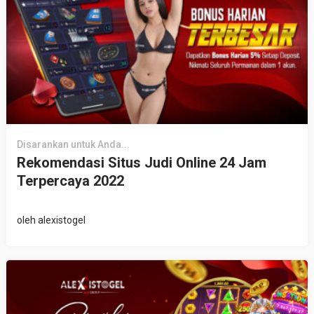
Disarankan untuk Anda...
Rekomendasi Situs Judi Online 24 Jam
Terpercaya 2022
oleh
alexistogel