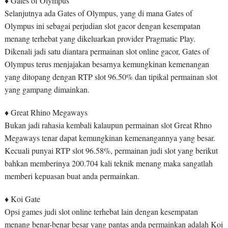
♦ Gates of Olympus
Selanjutnya ada Gates of Olympus, yang di mana Gates of
Olympus ini sebagai perjudian slot gacor dengan kesempatan
menang terhebat yang dikeluarkan provider Pragmatic Play.
Dikenali jadi satu diantara permainan slot online gacor, Gates of
Olympus terus menjajakan besarnya kemungkinan kemenangan
yang ditopang dengan RTP slot 96.50% dan tipikal permainan slot
yang gampang dimainkan.
♦ Great Rhino Megaways
Bukan jadi rahasia kembali kalaupun permainan slot Great Rhno
Megaways tenar dapat kemungkinan kemenangannya yang besar.
Kecuali punyai RTP slot 96.58%, permainan judi slot yang berikut
bahkan memberinya 200.704 kali teknik menang maka sangatlah
memberi kepuasan buat anda permainkan.
♦ Koi Gate
Opsi games judi slot online terhebat lain dengan kesempatan
menang benar-benar besar yang pantas anda permainkan adalah Koi