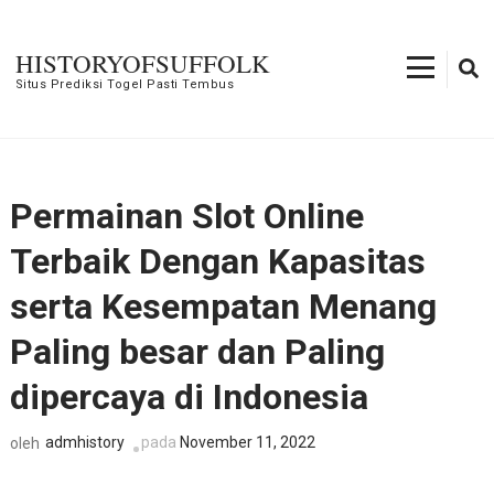
Lompat
ke
HISTORYOFSUFFOLK
konten
Situs Prediksi Togel Pasti Tembus
(Tekan
Enter)
Permainan Slot Online
Terbaik Dengan Kapasitas
serta Kesempatan Menang
Paling besar dan Paling
dipercaya di Indonesia
admhistory
pada
November 11, 2022
oleh