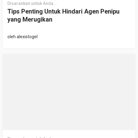
Disarankan untuk Anda...
Tips Penting Untuk Hindari Agen Penipu
yang Merugikan
oleh
alexistogel