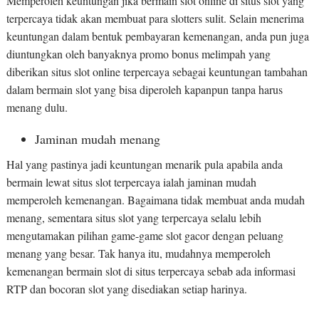
Memperoleh keuntungan jika bermain slot online di situs slot yang
terpercaya tidak akan membuat para slotters sulit. Selain menerima
keuntungan dalam bentuk pembayaran kemenangan, anda pun juga
diuntungkan oleh banyaknya promo bonus melimpah yang
diberikan situs slot online terpercaya sebagai keuntungan tambahan
dalam bermain slot yang bisa diperoleh kapanpun tanpa harus
menang dulu.
Jaminan mudah menang
Hal yang pastinya jadi keuntungan menarik pula apabila anda
bermain lewat situs slot terpercaya ialah jaminan mudah
memperoleh kemenangan. Bagaimana tidak membuat anda mudah
menang, sementara situs slot yang terpercaya selalu lebih
mengutamakan pilihan game-game slot gacor dengan peluang
menang yang besar. Tak hanya itu, mudahnya memperoleh
kemenangan bermain slot di situs terpercaya sebab ada informasi
RTP dan bocoran slot yang disediakan setiap harinya.