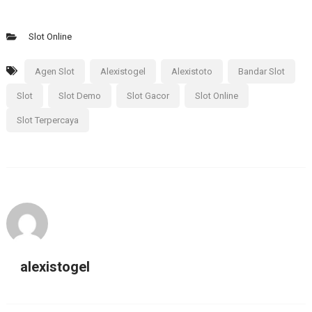
Slot Online
Agen Slot
Alexistogel
Alexistoto
Bandar Slot
Slot
Slot Demo
Slot Gacor
Slot Online
Slot Terpercaya
alexistogel