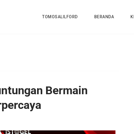
TOMOSALILFORD
BERANDA
K
untungan Bermain
rpercaya