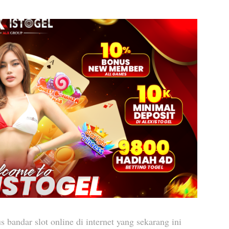
dar slot online di internet yang sekarang ini