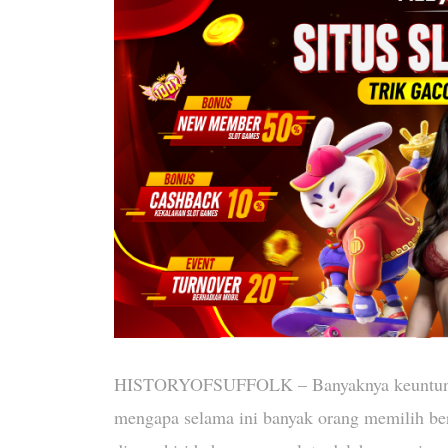
HISTORYOFSUFFOLK – Banyaknya keuntungan 
mengapa selama ini banyak orang memilih be