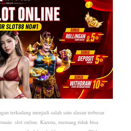
terkadang menjadi salah satu alasan terbesar
rmain slot online. Karena, memang tidak bisa