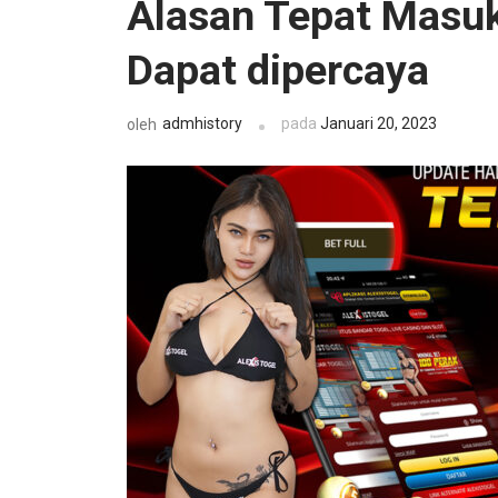
Alasan Tepat Masuk 
Dapat dipercaya
admhistory
pada
Januari 20, 2023
oleh