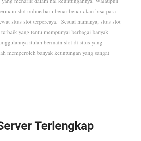
n yang menarik dalam hal keuntungannya. Walaupun
ermain slot online baru benar-benar akan bisa para
wat situs slot terpercaya. Sesuai namanya, situs slot
ne terbaik yang tentu mempunyai berbagai banyak
nggulannya itulah bermain slot di situs yang
ah memperoleh banyak keuntungan yang sangat
Server Terlengkap