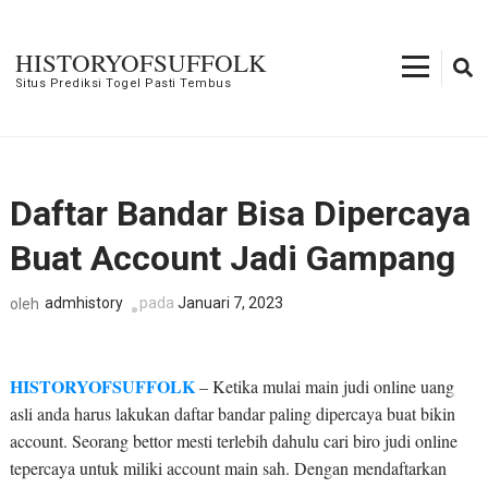
Lompat
ke
HISTORYOFSUFFOLK
konten
Situs Prediksi Togel Pasti Tembus
(Tekan
Enter)
Daftar Bandar Bisa Dipercaya
Buat Account Jadi Gampang
admhistory
pada
Januari 7, 2023
oleh
HISTORYOFSUFFOLK
– Ketika mulai main judi online uang
asli anda harus lakukan daftar bandar paling dipercaya buat bikin
account. Seorang bettor mesti terlebih dahulu cari biro judi online
tepercaya untuk miliki account main sah. Dengan mendaftarkan