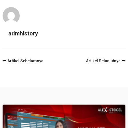
admhistory
Navigasi
Artikel Sebelumnya
Artikel Selanjutnya
Artikel