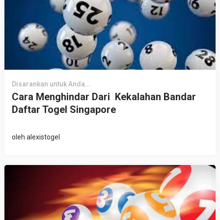
Disarankan untuk Anda...
Cara Menghindar Dari Kekalahan Bandar
Daftar Togel Singapore
oleh
alexistogel