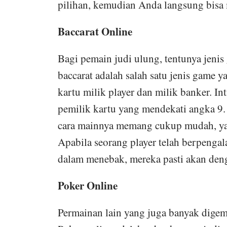
pilihan, kemudian Anda langsung bisa
Baccarat Online
Bagi pemain judi ulung, tentunya jenis 
baccarat adalah salah satu jenis game
kartu milik player dan milik banker. In
pemilik kartu yang mendekati angka 9
cara mainnya memang cukup mudah, ya
Apabila seorang player telah berpeng
dalam menebak, mereka pasti akan d
Poker Online
Permainan lain yang juga banyak digem