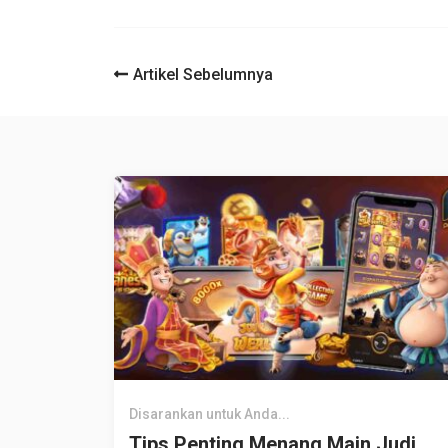
Navigasi
Artikel Sebelumnya
Artikel
Disarankan untuk Anda...
Tips Penting Menang Main Judi