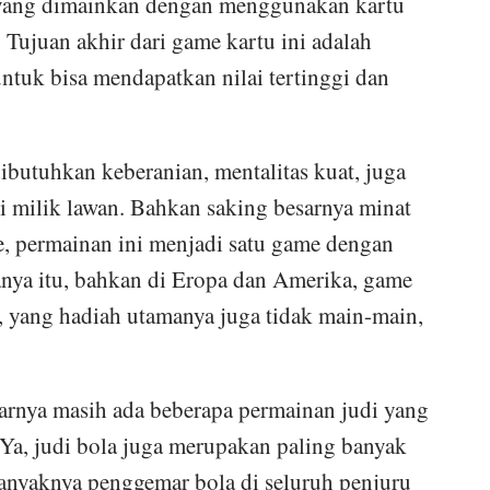
 yang dimainkan dengan menggunakan kartu
Tujuan akhir dari game kartu ini adalah
ntuk bisa mendapatkan nilai tertinggi dan
butuhkan keberanian, mentalitas kuat, juga
gi milik lawan. Bahkan saking besarnya minat
e, permainan ini menjadi satu game dengan
anya itu, bahkan di Eropa dan Amerika, game
, yang hadiah utamanya juga tidak main-main,
enarnya masih ada beberapa permainan judi yang
 Ya, judi bola juga merupakan paling banyak
banyaknya penggemar bola di seluruh penjuru