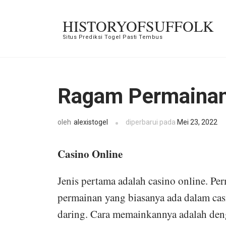
Lompat
HISTORYOFSUFFOLK
ke
Situs Prediksi Togel Pasti Tembus
konten
(Tekan
Enter)
Ragam Permainan 
alexistogel
diperbarui pada
Mei 23, 2022
oleh
Casino Online
Jenis pertama adalah casino online. P
permainan yang biasanya ada dalam casi
daring. Cara memainkannya adalah den