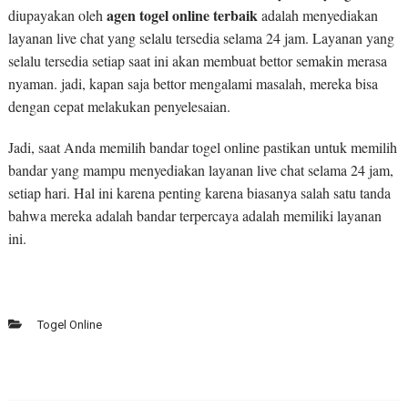
agen togel online terbaik
diupayakan oleh
adalah menyediakan
layanan live chat yang selalu tersedia selama 24 jam. Layanan yang
selalu tersedia setiap saat ini akan membuat bettor semakin merasa
nyaman. jadi, kapan saja bettor mengalami masalah, mereka bisa
dengan cepat melakukan penyelesaian.
Jadi, saat Anda memilih bandar togel online pastikan untuk memilih
bandar yang mampu menyediakan layanan live chat selama 24 jam,
setiap hari. Hal ini karena penting karena biasanya salah satu tanda
bahwa mereka adalah bandar terpercaya adalah memiliki layanan
ini.
Togel Online