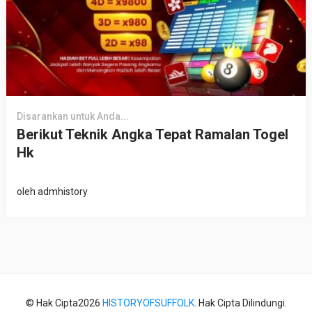
Disarankan untuk Anda...
Berikut Teknik Angka Tepat Ramalan Togel
Hk
oleh
admhistory
© Hak Cipta2026
HISTORYOFSUFFOLK
. Hak Cipta Dilindungi.