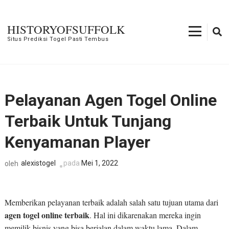
Lompat
ke
HISTORYOFSUFFOLK
konten
Situs Prediksi Togel Pasti Tembus
(Tekan
Enter)
Pelayanan Agen Togel Online
Terbaik Untuk Tunjang
Kenyamanan Player
alexistogel
pada
Mei 1, 2022
oleh
Memberikan pelayanan terbaik adalah salah satu tujuan utama dari
agen togel online terbaik
. Hal ini dikarenakan mereka ingin
memilik bisnis yang bisa berjalan dalam waktu lama. Dalam