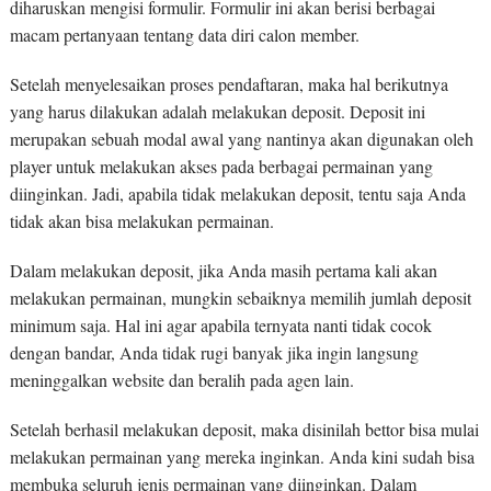
diharuskan mengisi formulir. Formulir ini akan berisi berbagai
macam pertanyaan tentang data diri calon member.
Setelah menyelesaikan proses pendaftaran, maka hal berikutnya
yang harus dilakukan adalah melakukan deposit. Deposit ini
merupakan sebuah modal awal yang nantinya akan digunakan oleh
player untuk melakukan akses pada berbagai permainan yang
diinginkan. Jadi, apabila tidak melakukan deposit, tentu saja Anda
tidak akan bisa melakukan permainan.
Dalam melakukan deposit, jika Anda masih pertama kali akan
melakukan permainan, mungkin sebaiknya memilih jumlah deposit
minimum saja. Hal ini agar apabila ternyata nanti tidak cocok
dengan bandar, Anda tidak rugi banyak jika ingin langsung
meninggalkan website dan beralih pada agen lain.
Setelah berhasil melakukan deposit, maka disinilah bettor bisa mulai
melakukan permainan yang mereka inginkan. Anda kini sudah bisa
membuka seluruh jenis permainan yang diinginkan. Dalam