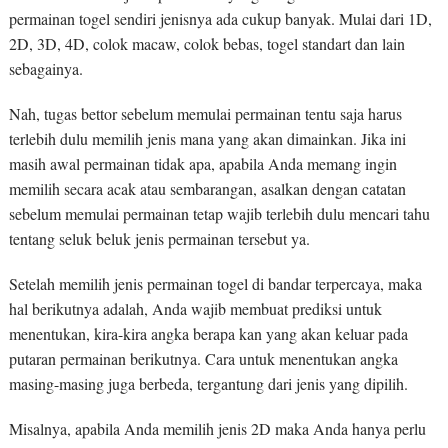
permainan togel sendiri jenisnya ada cukup banyak. Mulai dari 1D,
2D, 3D, 4D, colok macaw, colok bebas, togel standart dan lain
sebagainya.
Nah, tugas bettor sebelum memulai permainan tentu saja harus
terlebih dulu memilih jenis mana yang akan dimainkan. Jika ini
masih awal permainan tidak apa, apabila Anda memang ingin
memilih secara acak atau sembarangan, asalkan dengan catatan
sebelum memulai permainan tetap wajib terlebih dulu mencari tahu
tentang seluk beluk jenis permainan tersebut ya.
Setelah memilih jenis permainan togel di bandar terpercaya, maka
hal berikutnya adalah, Anda wajib membuat prediksi untuk
menentukan, kira-kira angka berapa kan yang akan keluar pada
putaran permainan berikutnya. Cara untuk menentukan angka
masing-masing juga berbeda, tergantung dari jenis yang dipilih.
Misalnya, apabila Anda memilih jenis 2D maka Anda hanya perlu