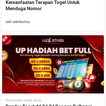
Kemanfaatan Terapan Togel Untuk
Menduga Nomor
oleh
admhistory
Disarankan untuk Anda...