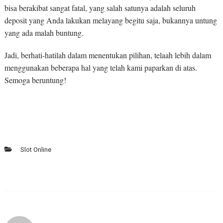
bisa berakibat sangat fatal, yang salah satunya adalah seluruh
deposit yang Anda lakukan melayang begitu saja, bukannya untung
yang ada malah buntung.
Jadi, berhati-hatilah dalam menentukan pilihan, telaah lebih dalam
menggunakan beberapa hal yang telah kami paparkan di atas.
Semoga beruntung!
Slot Online