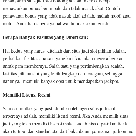
kebanyakan situs judi slot bodong adalah, mereka kerap
menawarkan bonus berlimpah, dan tidak masuk akal. Contoh
penawaran bonus yang tidak masuk akal adalah, hadiah mobil atau
motor. Anda harus percaya bahwa itu tidak akan terjadi.
Berapa Banyak Fasilitas yang Diberikan?
Hal kedua yang harus ditelaah dari situs judi slot pilihan adalah,
perhatikan fasilitas apa saja yang kira-kira akan mereka berikan
untuk para membernya. Salah satu yang pertimbangkan adalah,
fasilitas pilihan slot yang lebih lengkap dan beragam, sehingga
nantinya, memiliki banyak opsi untuk mendapatkan jackpot.
Memiliki Lisensi Resmi
Satu ciri mutlak yang pasti dimiliki oleh agen situs judi slot
terpercaya adalah, memiliki lisensi resmi. Jika Anda memilih situs
judi yang telah memiliki lisensi maka, sudah bisa dipastikan tidak
akan tertipu, dan standart-standart baku dalam permainan judi online