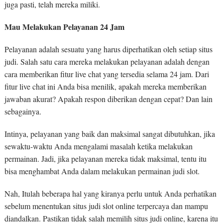
juga pasti, telah mereka miliki.
Mau Melakukan Pelayanan 24 Jam
Pelayanan adalah sesuatu yang harus diperhatikan oleh setiap situs
judi. Salah satu cara mereka melakukan pelayanan adalah dengan
cara memberikan fitur live chat yang tersedia selama 24 jam. Dari
fitur live chat ini Anda bisa menilik, apakah mereka memberikan
jawaban akurat? Apakah respon diberikan dengan cepat? Dan lain
sebagainya.
Intinya, pelayanan yang baik dan maksimal sangat dibutuhkan, jika
sewaktu-waktu Anda mengalami masalah ketika melakukan
permainan. Jadi, jika pelayanan mereka tidak maksimal, tentu itu
bisa menghambat Anda dalam melakukan permainan judi slot.
Nah, Itulah beberapa hal yang kiranya perlu untuk Anda perhatikan
sebelum menentukan situs judi slot online terpercaya dan mampu
diandalkan. Pastikan tidak salah memilih situs judi online, karena itu