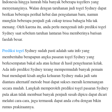
Indonesia hingga lumrah bila banyak beberapa togellers yang
menyenanginya. Walau dengan taruhanan judi togel Sydney dapat
berikan beberapa perihal hebat dan pengalaman baru, namun
mungkin beberapa penjudi gak cukup terasa bahagia bila tak
menang. Oleh karena itu, anda perlu mengenali info prediksi togel
Sydney saat sebelum taruhan lantaran bisa memberinya barisan
faedah besar.
Prediksi togel
Sydney sudah pasti adalah satu info yang
memberitahu berapapun angka pasaran togel Sydney yang
berkesempatan bakal ada atau keluar di hasil pengeluaran kelak.
Ada info prediksi Sydney terang mempermudah banyak pemain
buat mendapati kisah angka keluaran Sydney maka jadi satu
diantara alternatif metode buat dapat sukses meraih kemenangan
secara mudah. Langkah memperoleh prediksi togel pasaran Sydney
pula akan tidak membuat banyak penjudi susah dipicu dapat dicari
melalui cara-cara, juga termasuk dapat anda coba dengan bikin
rumus prakiraannya.