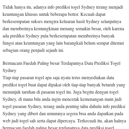
Tidak hanya itu, adanya info prediksi togel Sydney terang menjadi
keuntungan khusus untuk beberapa bettor. Kecuali dapat
berkesempatan sukses mengira keluaran hasil Sydney selanjutnya
dan memberinya kemungkinan menang semakin besar, oleh karena
ada prediksi Sydney pula berkesempatan memberinya banyak
fungsi atau keuntungan yang lain barangkali belum sempat ditemui
sebagian orang penjudi sejauh ini.
Bermacam Faedah Paling besar Terdapatnya Data Prediksi Togel
Sydney
Tiap-tiap pasaran togel apa saja nyata terus menyediakan data
prediksi togel buat dapat dipakai oleh tiap-tiap banyak betaruh yang
menunjuk taruhan di pasaran togel itu. Juga begitu dengan togel
Sydney, di mana bila anda ingin mencetak kemenangan main judi
togel pasaran Sydney, terang anda penting tahu dahulu info prediksi
Sydney yang diberi dan umumnya segera bisa anda dapatkan pada
web judi togel sah serta dapat dipercaya. Terkecuali itu, akan halnya
bermacam faedah paling besar terdapatnya data prediksi togel