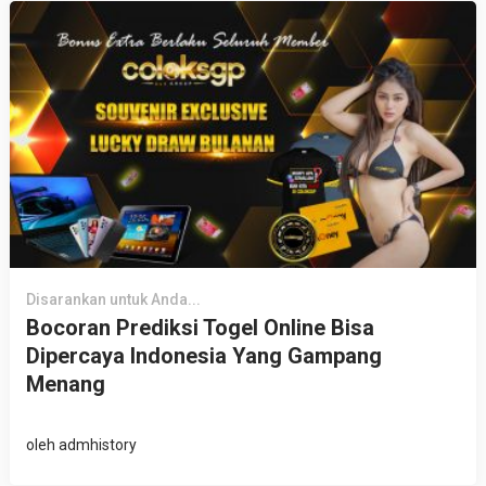
Disarankan untuk Anda...
Bocoran Prediksi Togel Online Bisa
Dipercaya Indonesia Yang Gampang
Menang
oleh
admhistory