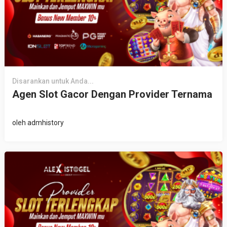
Disarankan untuk Anda...
Agen Slot Gacor Dengan Provider Ternama
oleh
admhistory