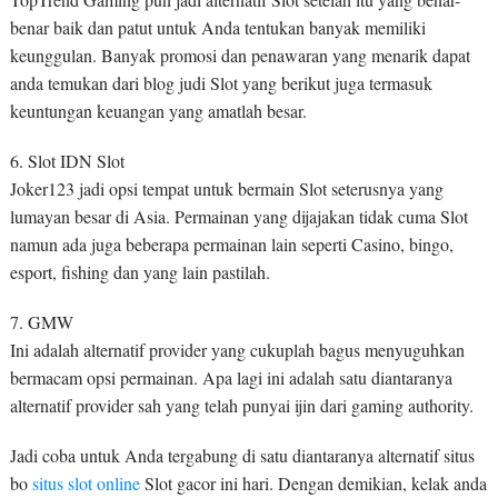
benar baik dan patut untuk Anda tentukan banyak memiliki
keunggulan. Banyak promosi dan penawaran yang menarik dapat
anda temukan dari blog judi Slot yang berikut juga termasuk
keuntungan keuangan yang amatlah besar.
6. Slot IDN Slot
Joker123 jadi opsi tempat untuk bermain Slot seterusnya yang
lumayan besar di Asia. Permainan yang dijajakan tidak cuma Slot
namun ada juga beberapa permainan lain seperti Casino, bingo,
esport, fishing dan yang lain pastilah.
7. GMW
Ini adalah alternatif provider yang cukuplah bagus menyuguhkan
bermacam opsi permainan. Apa lagi ini adalah satu diantaranya
alternatif provider sah yang telah punyai ijin dari gaming authority.
Jadi coba untuk Anda tergabung di satu diantaranya alternatif situs
bo
situs slot online
Slot gacor ini hari. Dengan demikian, kelak anda