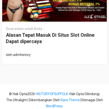
Disarankan untuk Anda...
Alasan Tepat Masuk Di Situs Slot Online
Dapat dipercaya
oleh
admhistory
© Hak Cipta2026
HISTORYOFSUFFOLK
. Hak Cipta Dilindungi.
The Ultralight | Dikembangkan Oleh
Rara Theme
.Ditenagai Oleh
WordPress
.