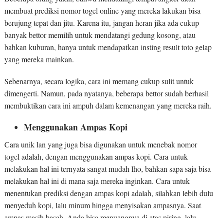
membuat prediksi nomor togel online yang mereka lakukan bisa
berujung tepat dan jitu. Karena itu, jangan heran jika ada cukup
banyak bettor memilih untuk mendatangi gedung kosong, atau
bahkan kuburan, hanya untuk mendapatkan insting result toto gelap
yang mereka mainkan.
Sebenarnya, secara logika, cara ini memang cukup sulit untuk
dimengerti. Namun, pada nyatanya, beberapa bettor sudah berhasil
membuktikan cara ini ampuh dalam kemenangan yang mereka raih.
Menggunakan Ampas Kopi
Cara unik lan yang juga bisa digunakan untuk menebak nomor
togel adalah, dengan menggunakan ampas kopi. Cara untuk
melakukan hal ini ternyata sangat mudah lho, bahkan sapa saja bisa
melakukan hal ini di mana saja mereka inginkan. Cara untuk
menentukan prediksi dengan ampas kopi adalah, silahkan lebih dulu
menyeduh kopi, lalu minum hingga menyisakan ampasnya. Saat
ampas masih basah, Anda bisa menuangnya di atas piring, lalu