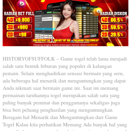
HISTORYOFSUFFOLK – Game togel telah lama menjadi
salah satu bentuk hiburan yang populer di kalangan
pemain. Selain menghadirkan sensasi bermain yang seru,
ada beberapa hal menarik dan menguntungkan yang dapat
Anda nikmati saat bermain game ini. Saat ini memang
permainan taruhannya togel merupakan salah satu yang
paling banyak peminat dan penggunanya sekaligus juga
bisa beri peluang penghasilan yang menguntungkan.
Beragam hal Menarik dan Menguntungkan dari Game
Togel Kalau kita perhatikan Memang Ada banyak hal yang