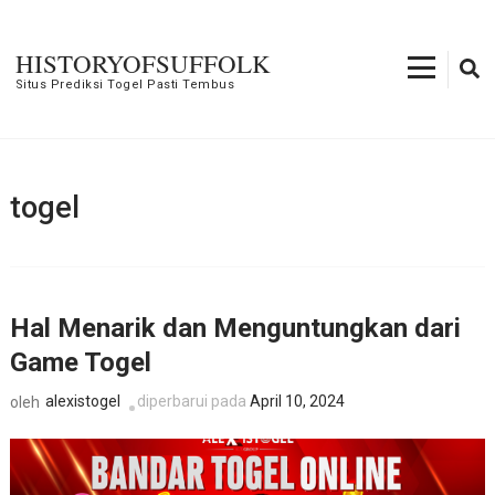
Lompat
ke
HISTORYOFSUFFOLK
konten
Situs Prediksi Togel Pasti Tembus
(Tekan
Enter)
togel
Hal Menarik dan Menguntungkan dari
Game Togel
alexistogel
diperbarui pada
April 10, 2024
oleh