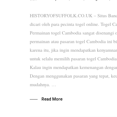
HISTORYOFSUFFOLK.CO.UK – Situs Bandar T
dicari oleh para pecinta togel online. Togel 
Permainan togel Cambodia sangat disenangi o
permainan atau pasaran togel Cambodia ini b
karena itu, jika ingin mendapatkan kenyamna
untuk selalu memilih pasaran togel Cambodia
Kalau ingin mendapatkan kemenangan dengan 
Dengan menggunakan pasaran yang tepat, keun
mudahnya. …
Read More