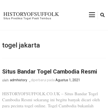
Lompat
ke
HISTORYOFSUFFOLK
konten
Situs Prediksi Togel Pasti Tembus
(Tekan
Enter)
togel jakarta
Situs Bandar Togel Cambodia Resmi
admhistory
diperbarui pada
Agustus 1, 2021
oleh
HISTORYOFSUFFOLK.CO.UK – Situs Bandar Togel
Cambodia Resmi sekarang ini begitu banyak dicari oleh
para pecinta togel online. Togel Cambodia bukanlah