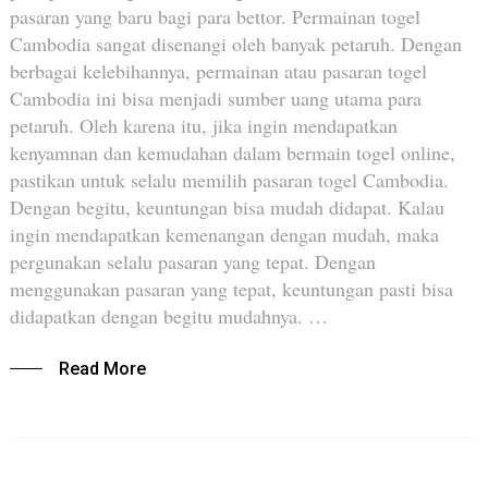
pasaran yang baru bagi para bettor. Permainan togel
Cambodia sangat disenangi oleh banyak petaruh. Dengan
berbagai kelebihannya, permainan atau pasaran togel
Cambodia ini bisa menjadi sumber uang utama para
petaruh. Oleh karena itu, jika ingin mendapatkan
kenyamnan dan kemudahan dalam bermain togel online,
pastikan untuk selalu memilih pasaran togel Cambodia.
Dengan begitu, keuntungan bisa mudah didapat. Kalau
ingin mendapatkan kemenangan dengan mudah, maka
pergunakan selalu pasaran yang tepat. Dengan
menggunakan pasaran yang tepat, keuntungan pasti bisa
didapatkan dengan begitu mudahnya. …
Read More