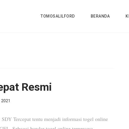
TOMOSALILFORD
BERANDA
K
epat Resmi
, 2021
Tercepat tentu menjadi informasi togel online
EL. Sebagai bandar togel online terpercaya,