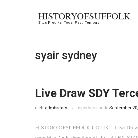
Lompat
HISTORYOFSUFFOLK
ke
Situs Prediksi Togel Pasti Tembus
konten
(Tekan
Enter)
syair sydney
Live Draw SDY Terc
admhistory
diperbarui pada
September 20
oleh
HISTORYOFSUFFOLK.CO.UK – Live Draw SDY 
yang bisa Anda dapatkan di situs ALEXISTOG