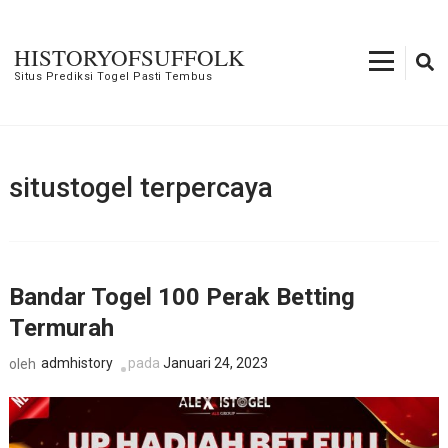
Lompat
ke
HISTORYOFSUFFOLK
konten
Situs Prediksi Togel Pasti Tembus
(Tekan
Enter)
situstogel terpercaya
Bandar Togel 100 Perak Betting
Termurah
admhistory
pada
Januari 24, 2023
oleh