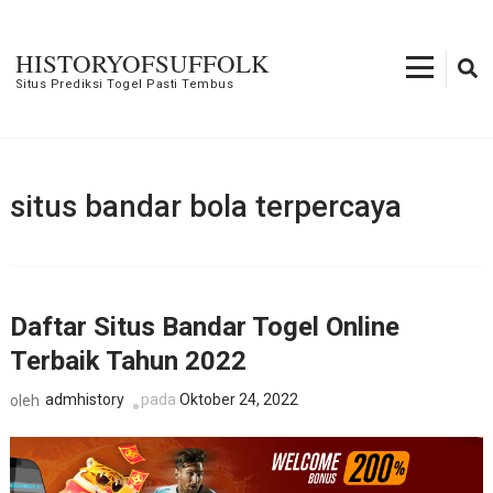
Lompat
ke
HISTORYOFSUFFOLK
konten
Situs Prediksi Togel Pasti Tembus
(Tekan
Enter)
situs bandar bola terpercaya
Daftar Situs Bandar Togel Online
Terbaik Tahun 2022
admhistory
pada
Oktober 24, 2022
oleh