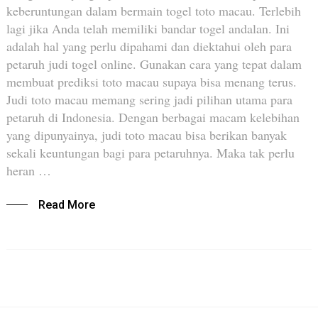
keberuntungan dalam bermain togel toto macau. Terlebih
lagi jika Anda telah memiliki bandar togel andalan. Ini
adalah hal yang perlu dipahami dan diektahui oleh para
petaruh judi togel online. Gunakan cara yang tepat dalam
membuat prediksi toto macau supaya bisa menang terus.
Judi toto macau memang sering jadi pilihan utama para
petaruh di Indonesia. Dengan berbagai macam kelebihan
yang dipunyainya, judi toto macau bisa berikan banyak
sekali keuntungan bagi para petaruhnya. Maka tak perlu
heran …
Read More