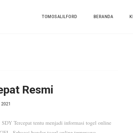
TOMOSALILFORD
BERANDA
K
epat Resmi
, 2021
Tercepat tentu menjadi informasi togel online
EL. Sebagai bandar togel online terpercaya,