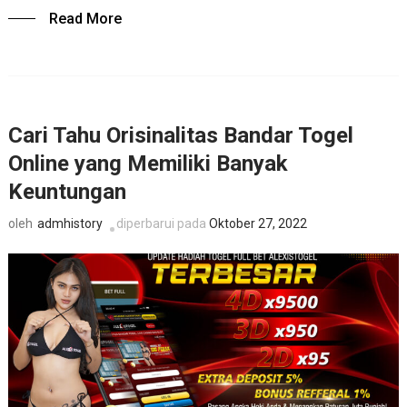
Read More
Cari Tahu Orisinalitas Bandar Togel
Online yang Memiliki Banyak
Keuntungan
admhistory
diperbarui pada
Oktober 27, 2022
oleh