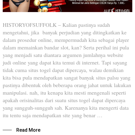
HISTORYOFSUFFOLK – Kalian pastinya sudah
mengetahui, jika banyak perjudian yang ditingkatkan ke
dalam prosedur online, mempermudah kita sebagai player
dalam memainkan bandar slot, kan? Serta perihal ini pula
yang menjadi satu diantara argumen jumlahnya website
judi online yang dapat kita temui di internet. Tapi sayang
tidak cuma situs togel dapat dipercaya, walau demikian
kita bisa pula mendapatkan sangat banyak situs palsu yang
pastinya dibentuk oleh beberapa orang jahat untuk lakukan
manipulasi. nah, itu kenapa kita mesti mengenali seperti
apakah orisinalitas dari suatu situs togel dapat dipercaya
yang sungguh-sungguh sah. Karenanya kita mengerti data
itu tentu saja mendapatkan site yang benar …
Read More