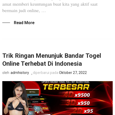
amat memberi keuntungan buat kita yang aktif saat
bermain judi online, …
Read More
Trik Ringan Menunjuk Bandar Togel
Online Terhebat Di Indonesia
admhistory
diperbarui pada
Oktober 27, 2022
oleh