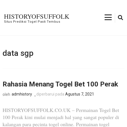
Lompat
ke
HISTORYOFSUFFOLK
konten
Situs Prediksi Togel Pasti Tembus
(Tekan
Enter)
data sgp
Rahasia Menang Togel Bet 100 Perak
admhistory
diperbarui pada
Agustus 7, 2021
oleh
HISTORYOFSUFFOLK.CO.UK – Permainan Togel Bet
100 Perak kini mulai menjadi hal yang sangat populer di
kalangan para pecinta togel online. Permainan togel