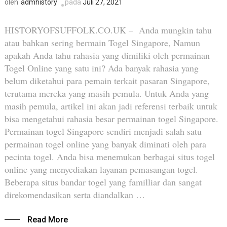
admhistory
pada
Juli 27, 2021
oleh
HISTORYOFSUFFOLK.CO.UK – Anda mungkin tahu
atau bahkan sering bermain Togel Singapore, Namun
apakah Anda tahu rahasia yang dimiliki oleh permainan
Togel Online yang satu ini? Ada banyak rahasia yang
belum diketahui para pemain terkait pasaran Singapore,
terutama mereka yang masih pemula. Untuk Anda yang
masih pemula, artikel ini akan jadi referensi terbaik untuk
bisa mengetahui rahasia besar permainan togel Singapore.
Permainan togel Singapore sendiri menjadi salah satu
permainan togel online yang banyak diminati oleh para
pecinta togel. Anda bisa menemukan berbagai situs togel
online yang menyediakan layanan pemasangan togel.
Beberapa situs bandar togel yang familliar dan sangat
direkomendasikan serta diandalkan …
Read More