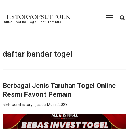
Lompat
ke
HISTORYOFSUFFOLK
konten
Situs Prediksi Togel Pasti Tembus
(Tekan
Enter)
daftar bandar togel
Berbagai Jenis Taruhan Togel Online
Resmi Favorit Pemain
admhistory
pada
Mei 5, 2023
oleh