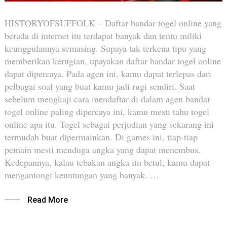
HISTORYOFSUFFOLK – Daftar bandar togel online yang
berada di internet itu terdapat banyak dan tentu miliki
keunggulannya semasing. Supaya tak terkena tipu yang
memberikan kerugian, upayakan daftar bandar togel online
dapat dipercaya. Pada agen ini, kamu dapat terlepas dari
pelbagai soal yang buat kamu jadi rugi sendiri. Saat
sebelum mengkaji cara mendaftar di dalam agen bandar
togel online paling dipercaya ini, kamu mesti tahu togel
online apa itu. Togel sebagai perjudian yang sekarang ini
termudah buat dipermainkan. Di games ini, tiap-tiap
pemain mesti menduga angka yang dapat menembus.
Kedepannya, kalau tebakan angka itu betul, kamu dapat
mengantongi keuntungan yang banyak. …
Read More