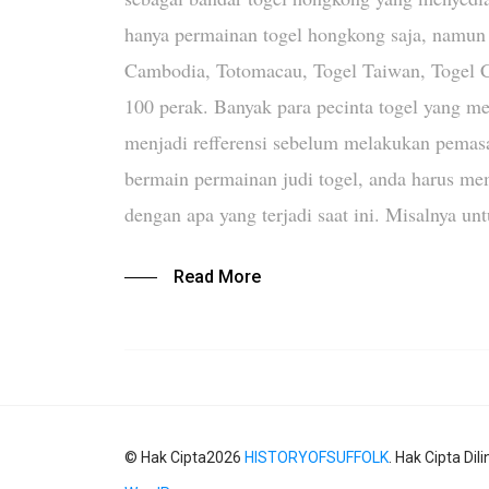
hanya permainan togel hongkong saja, namun p
Cambodia, Totomacau, Togel Taiwan, Togel
100 perak. Banyak para pecinta togel yang 
menjadi refferensi sebelum melakukan pemas
bermain permainan judi togel, anda harus mem
dengan apa yang terjadi saat ini. Misalnya u
Read More
© Hak Cipta2026
HISTORYOFSUFFOLK
. Hak Cipta Dil