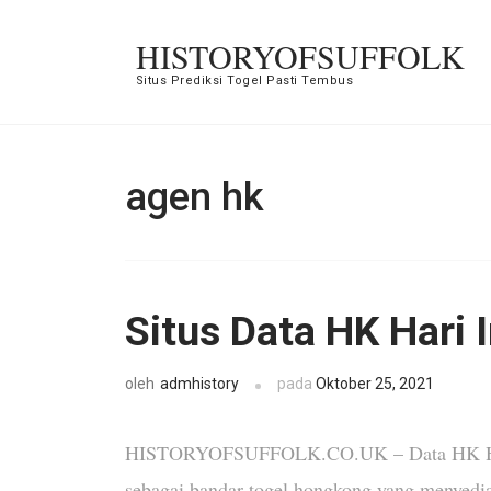
Lompat
HISTORYOFSUFFOLK
ke
Situs Prediksi Togel Pasti Tembus
konten
(Tekan
Enter)
agen hk
Situs Data HK Hari
admhistory
pada
Oktober 25, 2021
oleh
HISTORYOFSUFFOLK.CO.UK – Data HK Hari
sebagai bandar togel hongkong yang menyedia