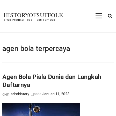
Lompat
ke
HISTORYOFSUFFOLK
konten
Situs Prediksi Togel Pasti Tembus
(Tekan
Enter)
agen bola terpercaya
Agen Bola Piala Dunia dan Langkah
Daftarnya
admhistory
pada
Januari 11, 2023
oleh